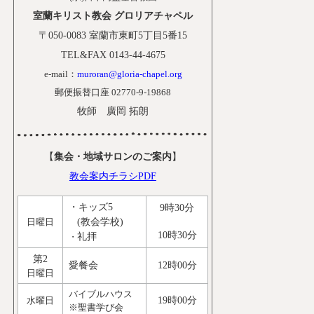
室蘭キリスト教会 グロリアチャペル
〒050-0083 室蘭市東町5丁目5番15
TEL&FAX 0143-44-4675
e-mail：
muroran@gloria-chapel.org
郵便振替口座 02770-9-19868
牧師 廣岡 拓朗
【
集会・地域サロンのご案内
】
教会案内チラシPDF
・
キッズ5
9時30分
日曜日
(教会学校)
10時30分
礼拝
・
第2
愛餐会
12時00分
日曜日
バイブルハウス
水曜日
19時00分
※聖書学び会