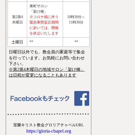
東町サロン
「架け橋」
第2第4
※コロナ禍に伴う
10時30分～
木曜日
緊急事態宣言期間
11時30分
に於いては、開催
を休止いたします
土曜日
**
**
家
日曜日以外でも、教会員の
庭等で集会
を行っています。お気軽にお問い合わせ
下さい。
※第2第4木曜日の地域サロン「架け橋」
は日程が変更になることもあります
室蘭キリスト教会グロリアチャペルURL
https://gloria-chapel.org