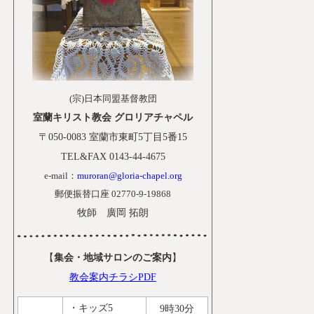
(宗)日本同盟基督教団
室蘭キリスト教会 グロリアチャペル
〒050-0083 室蘭市東町5丁目5番15
TEL&FAX 0143-44-4675
e-mail：
muroran@gloria-chapel.org
郵便振替口座 02770-9-19868
牧師 廣岡 拓朗
【
集会・地域サロンのご案内
】
教会案内チラシPDF
・
キッズ5
9時30分