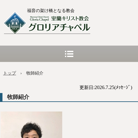
福音の架け橋となる教会
トップ
›
牧師紹介
:2026.7.25(ﾒｯｾｰｼﾞ)
更新日
牧師紹介