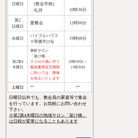
日曜日
(教会学校)
10時30分
礼拝
・
第2
愛餐会
12時00分
日曜日
バイブルハウス
水曜日
19時00分
※聖書学び会
東町サロン
「架け橋」
第2第4
※コロナ禍に伴う
10時30分～
木曜日
緊急事態宣言期間
11時30分
に於いては、開催
を休止いたします
土曜日
**
**
家
日曜日以外でも、教会員の
庭等で集会
を行っています。お気軽にお問い合わせ
下さい。
※第2第4木曜日の地域サロン「架け橋」
は日程が変更になることもあります